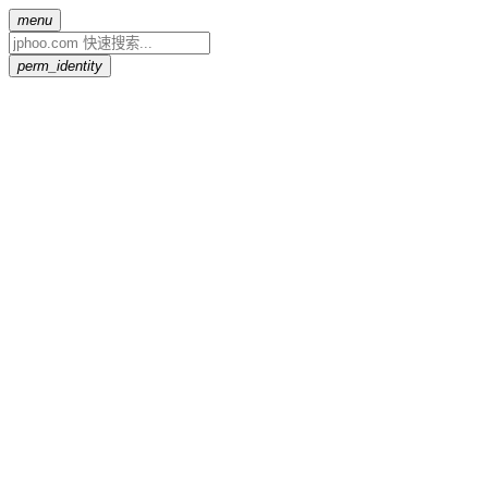
menu
perm_identity