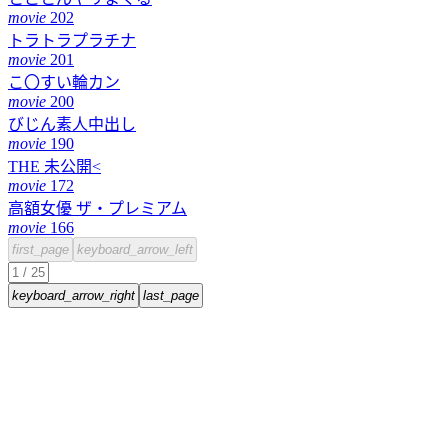
movie
202
トラトラプラチナ
movie
201
こ〇すい輪カン
movie
200
びじん素人中出し
movie
190
THE 未公開<
movie
172
高額女優 ザ・プレミアム
movie
166
first_page
keyboard_arrow_left
keyboard_arrow_right
last_page