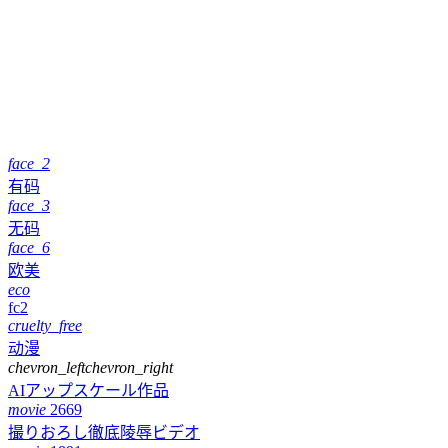
face_2
有码
face_3
无码
face_6
欧美
eco
fc2
cruelty_free
动漫
chevron_left
chevron_right
AIアップスケール作品
movie
2669
撮りおろし徹底陵辱ビデオ